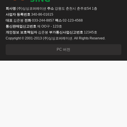
회사명
(주)싱싱코퍼레이션
주소
강원도 춘천시 춘주로54 1층
사업자 등록번호
340-86-01615
대표
김준봉
전화
033-244-8857
팩스
02-123-4568
통신판매업신고번호
제 OO구 - 123호
개인정보 보호책임자
김준봉
부가통신사업신고번호
12345호
Copyright © 2001-2013 (주)싱싱코퍼레이션. All Rights Reserved.
PC 버전