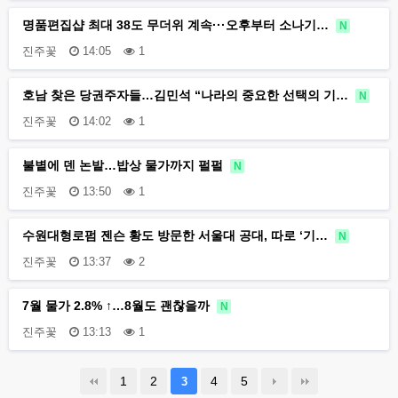
명품편집샵 최대 38도 무더위 계속···오후부터 소나기…
N
진주꽃
14:05
1
호남 찾은 당권주자들…김민석 “나라의 중요한 선택의 기…
N
진주꽃
14:02
1
불볕에 덴 논밭…밥상 물가까지 펄펄
N
진주꽃
13:50
1
수원대형로펌 젠슨 황도 방문한 서울대 공대, 따로 ‘기…
N
진주꽃
13:37
2
7월 물가 2.8% ↑…8월도 괜찮을까
N
진주꽃
13:13
1
1
2
4
5
3