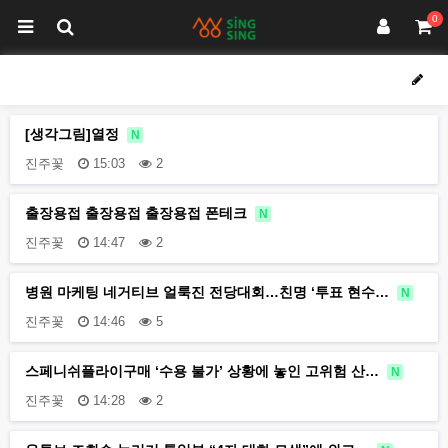
0
[생각그림]열정
N
진주꽃
15:03
2
출장용접 출장용접 출장용접 폰테크
N
진주꽃
14:47
2
병원 마케팅 네거티브 얼룩진 전당대회…친명 ‘투표 현수…
N
진주꽃
14:46
5
스페니쉬플라이구매 ‘수용 불가’ 상황에 놓인 고위험 산…
N
진주꽃
14:28
2