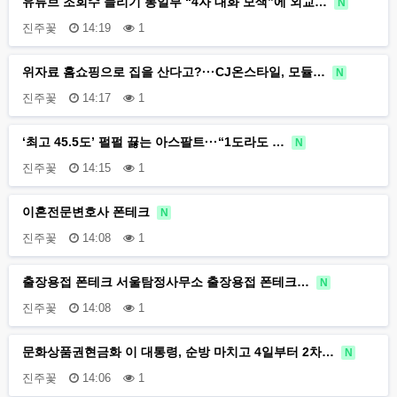
유튜브 조회수 늘리기 통일부 “4자 대화 모색”에 외교…
N
진주꽃
14:19
1
위자료 홈쇼핑으로 집을 산다고?···CJ온스타일, 모듈…
N
진주꽃
14:17
1
‘최고 45.5도’ 펄펄 끓는 아스팔트···“1도라도 …
N
진주꽃
14:15
1
이혼전문변호사 폰테크
N
진주꽃
14:08
1
출장용접 폰테크 서울탐정사무소 출장용접 폰테크…
N
진주꽃
14:08
1
문화상품권현금화 이 대통령, 순방 마치고 4일부터 2차…
N
진주꽃
14:06
1