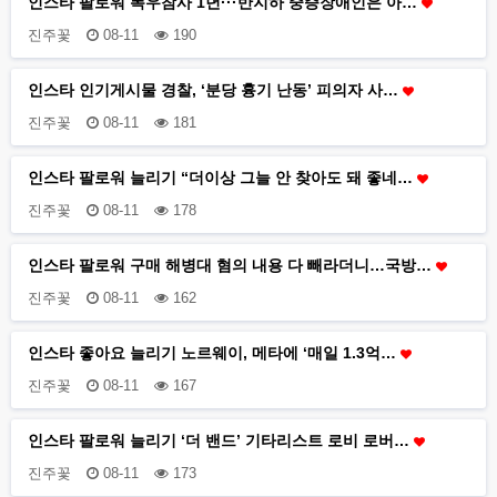
인스타 팔로워 폭우참사 1년···반지하 중증장애인은 아…
진주꽃
08-11
190
인스타 인기게시물 경찰, ‘분당 흉기 난동’ 피의자 사…
진주꽃
08-11
181
인스타 팔로워 늘리기 “더이상 그늘 안 찾아도 돼 좋네…
진주꽃
08-11
178
인스타 팔로워 구매 해병대 혐의 내용 다 빼라더니…국방…
진주꽃
08-11
162
인스타 좋아요 늘리기 노르웨이, 메타에 ‘매일 1.3억…
진주꽃
08-11
167
인스타 팔로워 늘리기 ‘더 밴드’ 기타리스트 로비 로버…
진주꽃
08-11
173