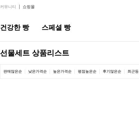
커뮤니티
쇼핑몰
건강한 빵
스페셜 빵
선물세트 상품리스트
판매많은순
낮은가격순
높은가격순
평점높은순
후기많은순
최근등