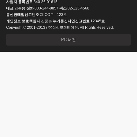
사업자 등록번호
340-86-01615
대표
김준봉
전화
033-244-8857
팩스
02-123-4568
통신판매업신고번호
제 OO구 - 123호
개인정보 보호책임자
김준봉
부가통신사업신고번호
12345호
Copyright © 2001-2013 (주)싱싱코퍼레이션. All Rights Reserved.
PC 버전