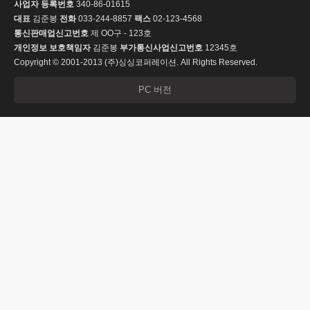
사업자 등록번호
340-86-01615
대표
김준봉
전화
033-244-8857
팩스
02-123-4568
통신판매업신고번호
제 OO구 - 123호
개인정보 보호책임자
김준봉
부가통신사업신고번호
12345호
Copyright © 2001-2013 (주)싱싱코퍼레이션. All Rights Reserved.
PC 버전