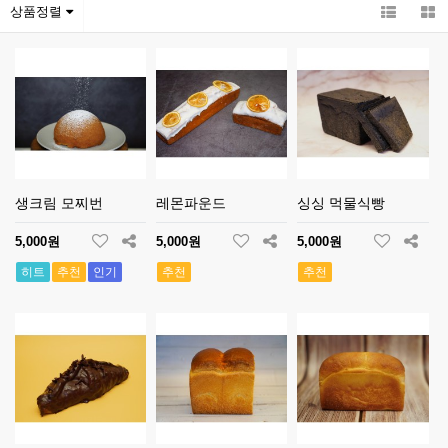
상품정렬
생크림 모찌번
레몬파운드
싱싱 먹물식빵
5,000원
5,000원
5,000원
히트
추천
인기
추천
추천