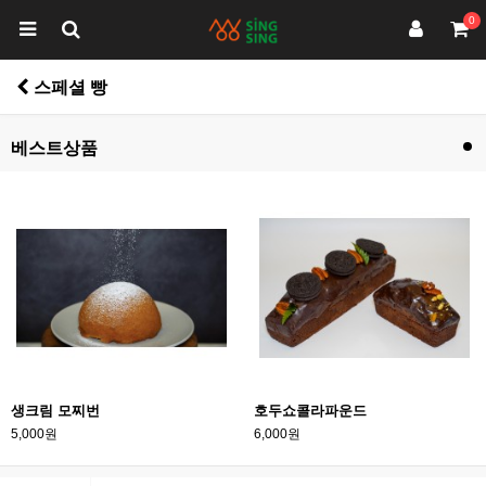
0
스페셜 빵
베스트상품
생크림 모찌번
호두쇼콜라파운드
5,000원
6,000원