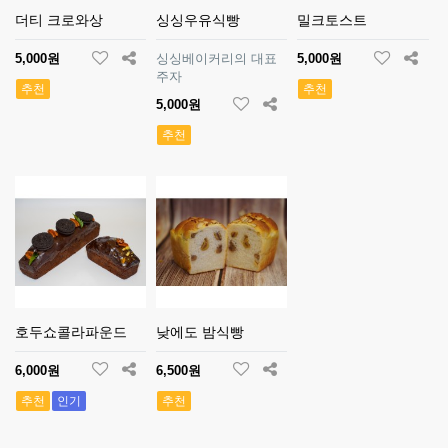
더티 크로와상
싱싱우유식빵
밀크토스트
5,000원
싱싱베이커리의 대표
5,000원
주자
추천
추천
5,000원
추천
호두쇼콜라파운드
낮에도 밤식빵
6,000원
6,500원
추천
인기
추천