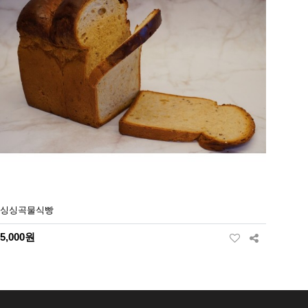
싱싱곡물식빵
5,000원