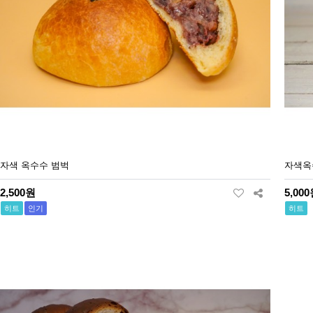
자색 옥수수 범벅
자색옥
2,500원
5,00
히트
인기
히트