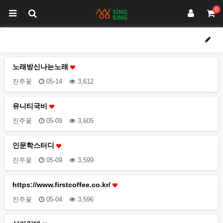
0
노래방신나는노래
진주꽃
05-14
3,612
유니티국비
진주꽃
05-09
3,605
인문학스터디
진주꽃
05-09
3,599
https://www.firstcoffee.co.kr/
진주꽃
05-04
3,596