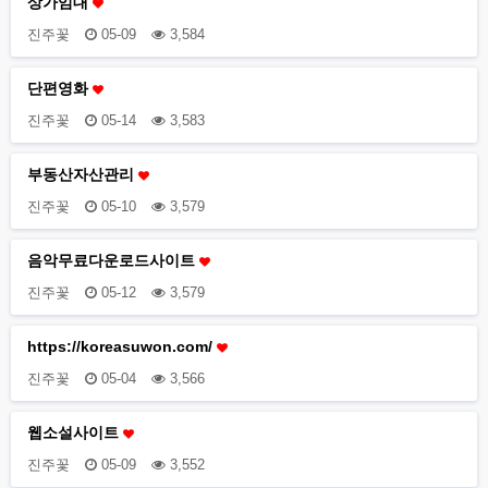
상가임대
진주꽃
05-09
3,584
단편영화
진주꽃
05-14
3,583
부동산자산관리
진주꽃
05-10
3,579
음악무료다운로드사이트
진주꽃
05-12
3,579
https://koreasuwon.com/
진주꽃
05-04
3,566
웹소설사이트
진주꽃
05-09
3,552