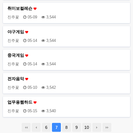
취미보컬레슨
진주꽃
05-09
3,544
야구게임
진주꽃
05-14
3,544
중국게임
진주꽃
05-14
3,544
전자음악
진주꽃
05-10
3,542
업무용웹하드
진주꽃
05-15
3,540
6
8
9
10
7