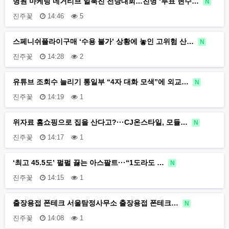
병원 마케팅 네거티브 얼룩진 전당대회…친명 ‘투표 현수…
N
진주꽃
14:46
5
스페니쉬플라이구매 ‘수용 불가’ 상황에 놓인 고위험 산…
N
진주꽃
14:28
2
유튜브 조회수 늘리기 통일부 “4자 대화 모색”에 외교…
N
진주꽃
14:19
1
위자료 홈쇼핑으로 집을 산다고?···CJ온스타일, 모듈…
N
진주꽃
14:17
1
‘최고 45.5도’ 펄펄 끓는 아스팔트···“1도라도 …
N
진주꽃
14:15
1
출장용접 폰테크 서울탐정사무소 출장용접 폰테크…
N
진주꽃
14:08
1