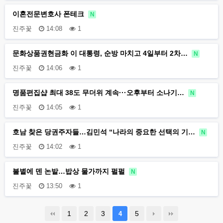
이혼전문변호사 폰테크
N
진주꽃
14:08
1
문화상품권현금화 이 대통령, 순방 마치고 4일부터 2차…
N
진주꽃
14:06
1
명품편집샵 최대 38도 무더위 계속···오후부터 소나기…
N
진주꽃
14:05
1
호남 찾은 당권주자들…김민석 “나라의 중요한 선택의 기…
N
진주꽃
14:02
1
불볕에 덴 논밭…밥상 물가까지 펄펄
N
진주꽃
13:50
1
1
2
3
5
4