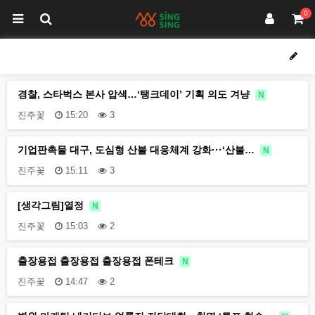
0
경찰, 스타벅스 본사 압색…‘탱크데이’ 기획 의도 겨냥
N
진주꽃
15:20
3
기업판촉물 대구, 도심형 산불 대응체계 강화···‘산불…
N
진주꽃
15:11
3
[생각그림]열정
N
진주꽃
15:03
2
출장용접 출장용접 출장용접 폰테크
N
진주꽃
14:47
2