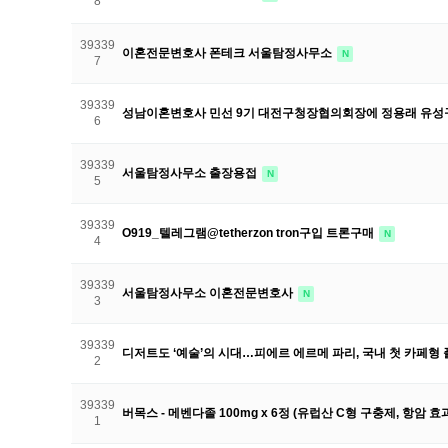
8
39339
이혼전문변호사 폰테크 서울탐정사무소
N
7
39339
성남이혼변호사 민선 9기 대전구청장협의회장에 정용래 유성
6
39339
서울탐정사무소 출장용접
N
5
39339
O919_텔레그램@tetherzon tron구입 트론구매
N
4
39339
서울탐정사무소 이혼전문변호사
N
3
39339
디저트도 ‘예술’의 시대…피에르 에르메 파리, 국내 첫 카페형
2
39339
버목스 - 메벤다졸 100mg x 6정 (유럽산 C형 구충제, 항암 
1