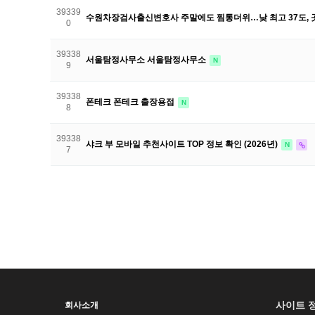
39339
수원차장검사출신변호사 주말에도 찜통더위…낮 최고 37도, 
0
39338
서울탐정사무소 서울탐정사무소
N
9
39338
폰테크 폰테크 출장용접
N
8
39338
샤크 부 모바일 추천사이트 TOP 정보 확인 (2026년)
N
7
다음
맨끝
사이트 
회사소개