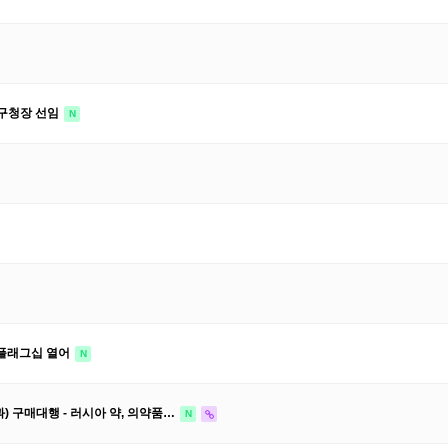
구청장 선임
N
 플래그십 열어
N
효과) 구매대행 - 러시아 약, 의약품…
N