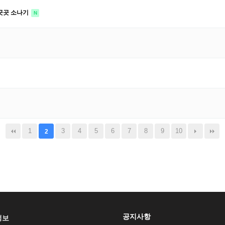
곳곳 소나기
N
1
3
4
5
6
7
8
9
10
2
공지사항
정보