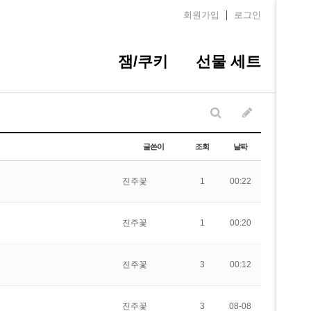
회원가입
로그인
잼/쿠키
선물 세트
글쓴이
조회
날짜
진주꽃
1
00:22
진주꽃
1
00:20
진주꽃
3
00:12
진주꽃
3
08-08