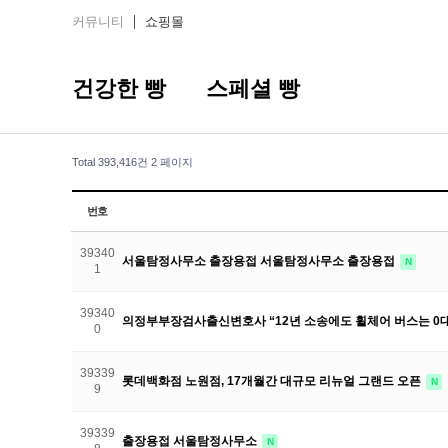
커뮤니티
쇼핑몰
건강한 빵
스페셜 빵
Total 393,416건
2 페이지
번호
39340
서울탐정사무소 출장용접 서울탐정사무소 출장용접
N
1
39340
의정부부장검사출신변호사 “12년 소송에도 휠체어 버스는 0대
0
39339
롯데백화점 노원점, 17개월간 대규모 리뉴얼 그랜드 오픈
N
9
39339
출장용접 서울탐정사무소
N