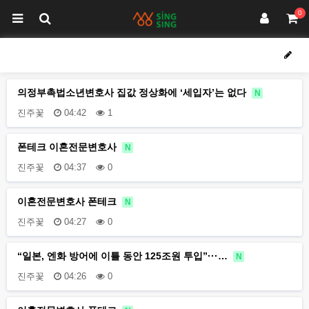
0
의정부촉법소년변호사 집값 정상화에 ‘세입자’는 없다
N
진주꽃
04:42
1
폰테크 이혼전문변호사
N
진주꽃
04:37
0
이혼전문변호사 폰테크
N
진주꽃
04:27
0
“일본, 엔화 방어에 이틀 동안 125조원 투입”···…
N
진주꽃
04:26
0