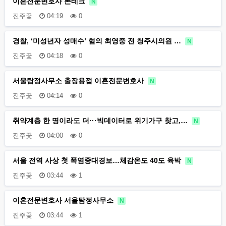
이혼전문변호사 폰테크
N
진주꽃
04:19
0
경찰, ‘미성년자 성매수’ 혐의 최영중 전 청주시의원 …
N
진주꽃
04:18
0
서울탐정사무소 출장용접 이혼전문변호사
N
진주꽃
04:14
0
취약계층 한 명이라도 더···빅데이터로 위기가구 찾고,…
N
진주꽃
04:00
0
서울 전역 사상 첫 폭염중대경보…체감온도 40도 육박
N
진주꽃
03:44
1
이혼전문변호사 서울탐정사무소
N
진주꽃
03:44
1