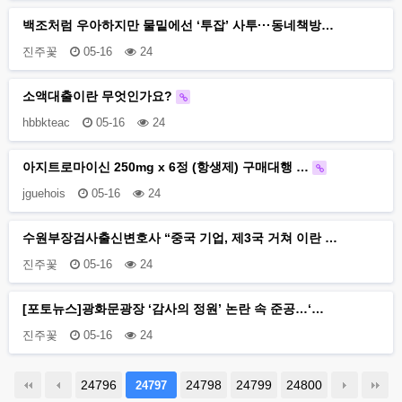
백조처럼 우아하지만 물밑에선 ‘투잡’ 사투···동네책방…
진주꽃
05-16
24
소액대출이란 무엇인가요?
hbbkteac
05-16
24
아지트로마이신 250mg x 6정 (항생제) 구매대행 …
jguehois
05-16
24
수원부장검사출신변호사 “중국 기업, 제3국 거쳐 이란 …
진주꽃
05-16
24
[포토뉴스]광화문광장 ‘감사의 정원’ 논란 속 준공…‘…
진주꽃
05-16
24
24796
24798
24799
24800
24797