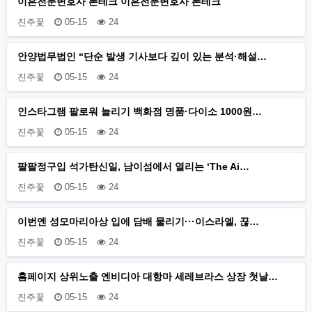
이혼전문변호사 폰테크 이혼전문변호사 폰테크
진주꽃
05-15
24
안양법무법인 “단순 발생 기사보다 깊이 있는 분석·해설…
진주꽃
05-15
24
인스타그램 팔로워 늘리기 백화점 명품·다이소 1000원…
진주꽃
05-15
24
팔팔정구입 석가탄신일, 남이섬에서 열리는 ‘The Ai…
진주꽃
05-15
24
이번엔 성모마리아상 입에 담배 물리기···이스라엘, 끊…
진주꽃
05-15
24
홈페이지 상위노출 엔비디아 대항마 세레브라스 상장 첫날…
진주꽃
05-15
24