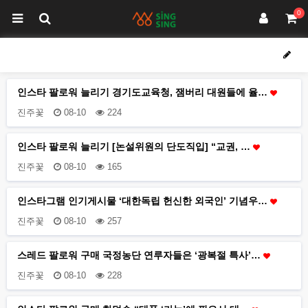
0
인스타 팔로워 늘리기 경기도교육청, 잼버리 대원들에 율…
진주꽃
08-10
224
인스타 팔로워 늘리기 [논설위원의 단도직입] “교권, …
진주꽃
08-10
165
인스타그램 인기게시물 ‘대한독립 헌신한 외국인’ 기념우…
진주꽃
08-10
257
스레드 팔로워 구매 국정농단 연루자들은 ‘광복절 특사’…
진주꽃
08-10
228