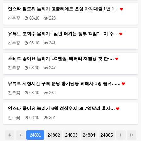
인스타 팔로워 늘리기 고금리에도 은행 가계대출 1년 1…
진주꽃
08-10
228
유튜브 조회수 올리기 “살인 더위는 정부 책임”…이 주…
진주꽃
08-10
241
스레드 좋아요 늘리기 LG엔솔, 배터리 재활용 첫 한·…
진주꽃
08-10
247
유튜브 시청시간 구매 분당 흉기난동 피해자 1명 숨져……
진주꽃
08-10
262
인스타 좋아요 늘리기 6월 경상수지 58.7억달러 흑자…
진주꽃
08-10
254
24802
24803
24804
24805
24801