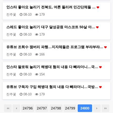
인스타 좋아요 늘리기 전북도, 여론 돌리려 민간단체들 …
진주꽃
08-10
179
스레드 좋아요 늘리기 대구 달성공원 마스코트 50살 아…
진주꽃
08-10
179
유튜브 조회수 잼버리 파행…지자체들은 프로그램 부랴부랴…
진주꽃
08-10
166
인스타 팔로워 늘리기 해병대 혐의 내용 다 빼라더니…국…
진주꽃
08-10
154
유튜브 구독자 구입 해병대 혐의 내용 다 빼라더니…국방…
진주꽃
08-10
179
24796
24797
24798
24799
24800