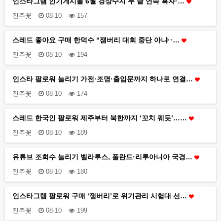
인스타그램 인기게시물 6월 경상수지 두 달 연속 흑자·…
진주꽃
08-10
157
스레드 좋아요 구매 한덕수 “잼버리 대회 중단 아냐··…
진주꽃
08-10
194
인스타 팔로워 늘리기 가전·조명·출입문까지 하나로 연결…
진주꽃
08-10
174
스레드 한국인 팔로워 제주부터 북한까지 ‘꼬치 꿰듯’……
진주꽃
08-10
189
유튜브 조회수 늘리기 벨라루스, 폴란드·리투아니아 국경…
진주꽃
08-10
180
인스타그램 팔로워 구매 ‘잼버리’로 위기관리 시험대 선…
진주꽃
08-10
199