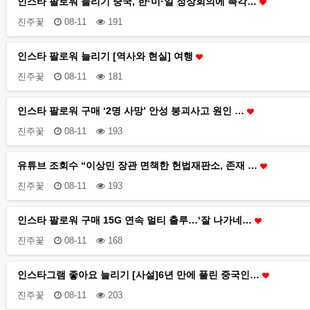
인스타 팔로워 늘리기 중국, 한·미·일 정상회의에 촉각…
진주꽃
08-11
191
인스타 팔로워 늘리기 [역사와 현실] 여행
진주꽃
08-11
181
인스타 팔로워 구매 ‘2명 사망’ 안성 붕괴사고 원인 …
진주꽃
08-11
193
유튜브 조회수 “이상민 장관 면책한 헌법재판소, 존재 …
진주꽃
08-11
193
인스타 팔로워 구매 15G 연속 멀티 출루…‘잘 나가네…
진주꽃
08-11
168
인스타그램 좋아요 늘리기 [사설]6년 만에 풀린 중국인…
진주꽃
08-11
203