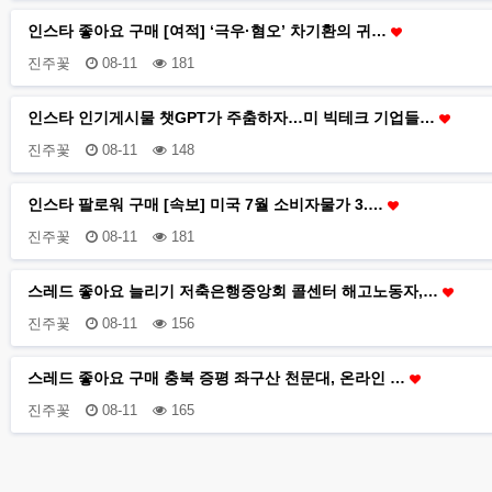
인스타 좋아요 구매 [여적] ‘극우·혐오’ 차기환의 귀…
진주꽃
08-11
181
인스타 인기게시물 챗GPT가 주춤하자…미 빅테크 기업들…
진주꽃
08-11
148
인스타 팔로워 구매 [속보] 미국 7월 소비자물가 3.…
진주꽃
08-11
181
스레드 좋아요 늘리기 저축은행중앙회 콜센터 해고노동자,…
진주꽃
08-11
156
스레드 좋아요 구매 충북 증평 좌구산 천문대, 온라인 …
진주꽃
08-11
165
이전
다음
맨끝