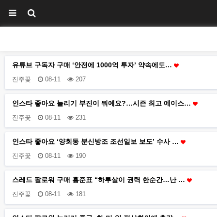
유튜브 구독자 구매 ‘안전에 1000억 투자’ 약속에도…
진주꽃
08-11
207
인스타 좋아요 늘리기 부진이 뭐예요?…시즌 최고 에이스…
진주꽃
08-11
231
인스타 좋아요 ‘양회동 분신방조 조선일보 보도’ 수사 …
진주꽃
08-11
190
스레드 팔로워 구매 홍준표 “하루살이 권력 한순간…난 …
진주꽃
08-11
181